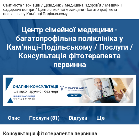
Сайт міста Чернівців
Довідник
Медицина, здоров'я
Медичні і
оздоровчі центри
Центр сімейної медицини - багатопрофільна
поліклініка у Кам’янці-Подільському
Центр сімейної медицини -
багатопрофільна поліклініка у
Кам’янці-Подільському / Послуги /
Консультація фітотерапевта
первинна
Опис
Послуги (81)
Відгуки
Ще
Консультація фітотерапевта первинна