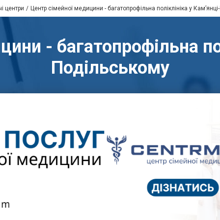
чі центри
Центр сімейної медицини - багатопрофільна поліклініка у Кам’янц
цини - багатопрофільна пол
Подільському