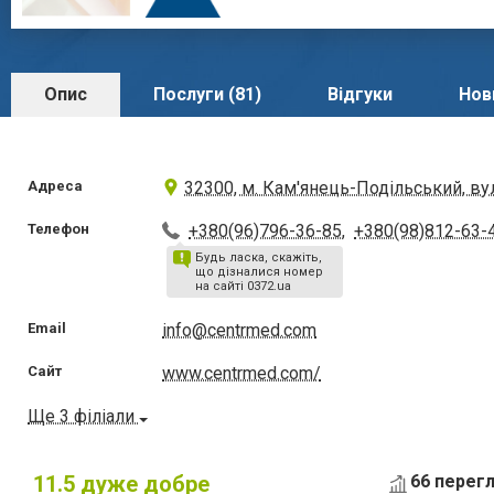
Опис
Послуги (81)
Відгуки
Нови
Адреса
32300, м. Кам'янець-Подільський, ву
Телефон
+380(96)796-36-85
,
+380(98)812-63-
Будь ласка, скажіть,
що дізналися номер
на сайті 0372.ua
Email
info@centrmed.com
Сайт
www.centrmed.com/
Ще 3 філіали
11.5
дуже добре
66 перегл