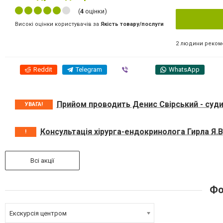
(
4
оцінки)
Високі оцінки користувачів за
Якість товару/послуги
2 людини реком
Reddit
Telegram
Viber
WhatsApp
Прийом проводить Денис Свірський - судин
УВАГА!
Консультація хірурга-ендокринолога Гирла Я.В
!
Всі акції
Фо
Екскурсія центром