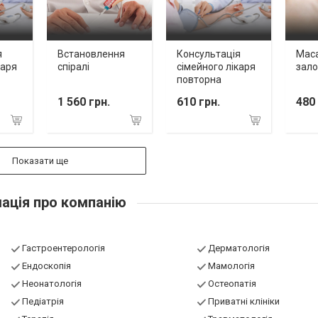
я
Встановлення
Консультація
Мас
каря
спіралі
сімейного лікаря
зало
повторна
1 560 грн.
610 грн.
480 
Показати ще
ація про компанію
Гастроентерологія
Дерматологія
Ендоскопія
Мамологія
Неонатологія
Остеопатія
Педіатрія
Приватні клініки