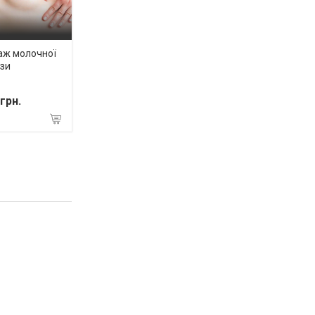
аж молочної
зи
грн.