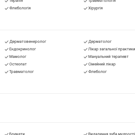
Терапія
Травматологія
Флебологія
Хірургія
Дерматовенеролог
Дерматолог
Ендокринолог
Лікар загальної практик
Мамолог
Мануальний терапевт
Остеопат
Сімейний лікар
Травматолог
Флеболог
Брекети
Видалення зуба мудрості