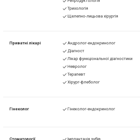
Репродуктологія
Трихологія
Щелепно-лицьова хірургія
Приватні лікарі
Андролог-ендокринолог
Діагност
Лікар функціональної діагностики
Невролог
Терапевт
Хірург-флеболог
Гінеколог
Гінеколог-ендокринолог
Стоматології
Імплантація зубів