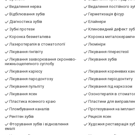
Видалення нерва
Видалення постійного зу
Відбілювання зубів
Герметизація фісур
Діагностика зубів
Елайнери
Зубні протези
Клиновидний дефект зуб
Коронка безметалева
Коронка металокераміч
Лазеротерапія в стоматології
Люмініри
Лікування гінгівіту
Лікування гіперестезії
Лікування захворювання скронево-
Лікування зубів
нижньощелепного суглобу
Лікування карієсу
Лікування кореневих кан
Лікування пародонтозу
Лікування періодонтиту
Лікування пульпіту
Лікування під наркозом
Лікування ясен
Озонотерапія в стоматол
Пластика ясенного краю
Пластини для виправлен
Пломбування каналів
Протезування на імплан
Рентген зубів
Рецесія ясен
Фторування зубів і відновлення
Художня реставрація зуб
емалі