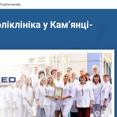
і-Подільському
іклініка у Кам’янці-