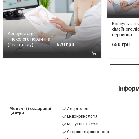
Консультаці
сімейного лі
Консультація
первинна
гінеколога первинна
670 грн.
650 грн.
(без огляду)
Інформ
Медичні і оздоровчі
Алергологія
центри
Ендокринологія
Мануальна терапія
Оториноларингологія