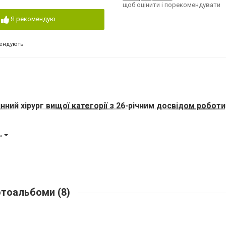
щоб оцінити і порекомендувати
Я рекомендую
ендують
ний хірург вищої категорії з 26-річним досвідом роботи
.
тоальбоми (8)