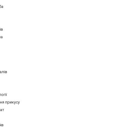
ба
ів
на
алів
огії
ня прикусу
тат
ів